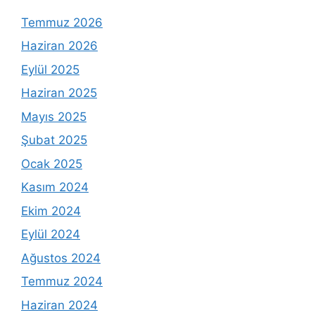
Temmuz 2026
Haziran 2026
Eylül 2025
Haziran 2025
Mayıs 2025
Şubat 2025
Ocak 2025
Kasım 2024
Ekim 2024
Eylül 2024
Ağustos 2024
Temmuz 2024
Haziran 2024