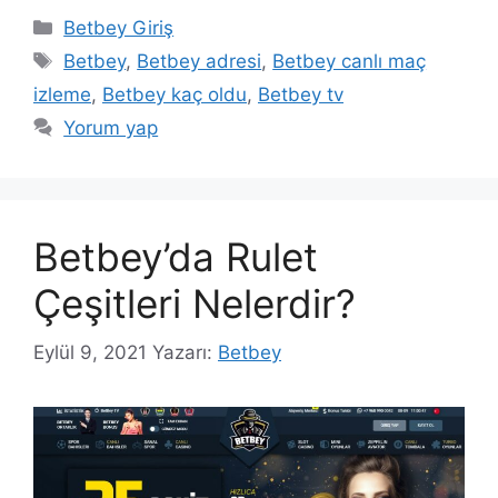
Kategoriler
Betbey Giriş
Etiketler
Betbey
,
Betbey adresi
,
Betbey canlı maç
izleme
,
Betbey kaç oldu
,
Betbey tv
Yorum yap
Betbey’da Rulet
Çeşitleri Nelerdir?
Eylül 9, 2021
Yazarı:
Betbey