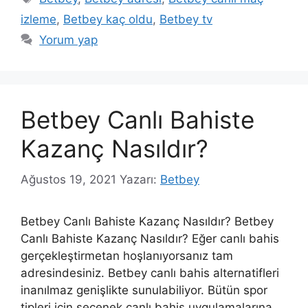
izleme
,
Betbey kaç oldu
,
Betbey tv
Yorum yap
Betbey Canlı Bahiste
Kazanç Nasıldır?
Ağustos 19, 2021
Yazarı:
Betbey
Betbey Canlı Bahiste Kazanç Nasıldır? Betbey
Canlı Bahiste Kazanç Nasıldır? Eğer canlı bahis
gerçekleştirmetan hoşlanıyorsanız tam
adresindesiniz. Betbey canlı bahis alternatifleri
inanılmaz genişlikte sunulabiliyor. Bütün spor
tipleri için seçenek canlı bahis uygulamalarına