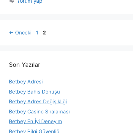
Yorum yap
Sayfa
Sayfa
←
Önceki
1
2
Son Yazılar
Betbey Adresi
Betbey Bahis Dönüşü
Betbey Adres Değişikliği
Betbey Casino Sıralaması
Betbey En İyi Deneyim
Betbey Bilgi Güvenliği