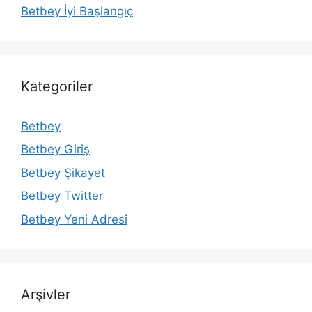
Betbey İyi Başlangıç
Kategoriler
Betbey
Betbey Giriş
Betbey Şikayet
Betbey Twitter
Betbey Yeni Adresi
Arşivler