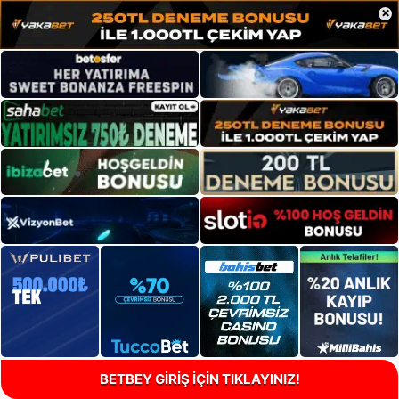
×
BETBEY GİRİŞ İÇİN TIKLAYINIZ!