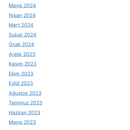
Mayıs 2024
Nisan 2024
Mart 2024
Şubat 2024
Ocak 2024
Aralık 2023
Kasım 2023
Ekim 2023
Eylül 2023
Ağustos 2023
Temmuz 2023
Haziran 2023
Mayıs 2023