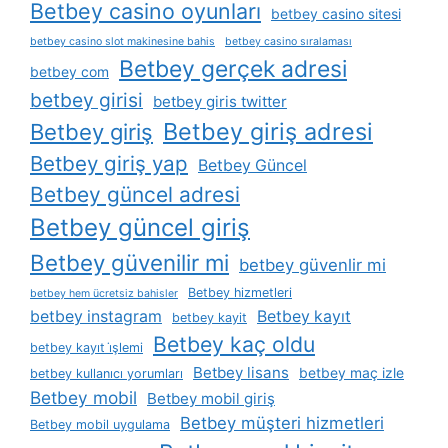
Betbey casino oyunları
betbey casino sitesi
betbey casino slot makinesine bahis
betbey casino sıralaması
Betbey gerçek adresi
betbey com
betbey girisi
betbey giris twitter
Betbey giriş adresi
Betbey giriş
Betbey giriş yap
Betbey Güncel
Betbey güncel adresi
Betbey güncel giriş
Betbey güvenilir mi
betbey güvenlir mi
Betbey hizmetleri
betbey hem ücretsiz bahisler
betbey instagram
Betbey kayıt
betbey kayit
Betbey kaç oldu
betbey kayıt i̇şlemi
Betbey lisans
betbey maç izle
betbey kullanıcı yorumları
Betbey mobil
Betbey mobil giriş
Betbey müşteri hizmetleri
Betbey mobil uygulama