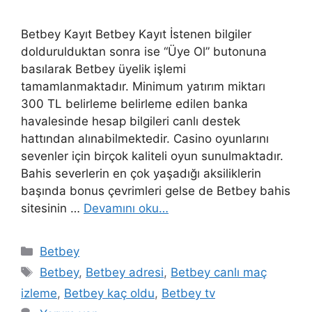
Betbey Kayıt Betbey Kayıt İstenen bilgiler
doldurulduktan sonra ise “Üye Ol” butonuna
basılarak Betbey üyelik işlemi
tamamlanmaktadır. Minimum yatırım miktarı
300 TL belirleme belirleme edilen banka
havalesinde hesap bilgileri canlı destek
hattından alınabilmektedir. Casino oyunlarını
sevenler için birçok kaliteli oyun sunulmaktadır.
Bahis severlerin en çok yaşadığı aksiliklerin
başında bonus çevrimleri gelse de Betbey bahis
sitesinin …
Devamını oku…
Kategoriler
Betbey
Etiketler
Betbey
,
Betbey adresi
,
Betbey canlı maç
izleme
,
Betbey kaç oldu
,
Betbey tv